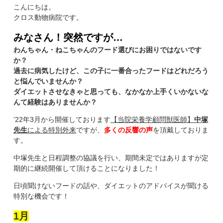
こんにちは。
クロス動物病院です。
みなさん！突然ですが…
わんちゃん・ねこちゃんのフード選びにお困りではないです
か？
過去に病気したけど、この子に一番合ったフードはどれだろう
と悩んでいませんか？
ダイエットさせなきゃと思っても、なかなか上手くいかないな
んて経験はありませんか？
’22年3月から開催しております
【当院栄養学顧問獣医師】
中塚
先生
による特別外来
ですが、
多くの反響の声
を頂戴しておりま
す。
中塚先生と日程調整の協議を行い、期間未定ではありますが定
期的に継続開催して頂けることになりました！
日頃聞けないフードの話や、ダイエットのアドバイスが聞ける
特別な機会です！
1月