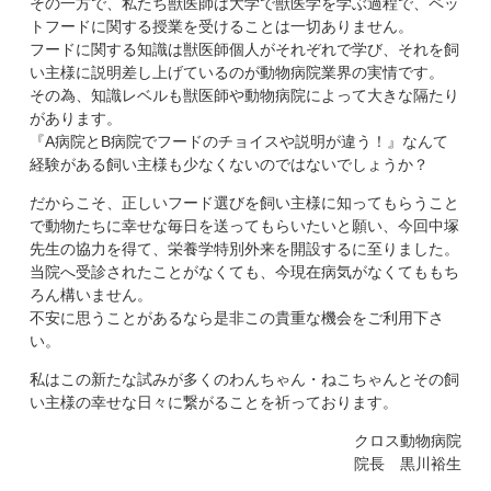
その一方で、私たち獣医師は大学で獣医学を学ぶ過程で、ペッ
トフードに関する授業を受けることは一切ありません。
フードに関する知識は獣医師個人がそれぞれで学び、それを飼
い主様に説明差し上げているのが動物病院業界の実情です。
その為、知識レベルも獣医師や動物病院によって大きな隔たり
があります。
『A病院とB病院でフードのチョイスや説明が違う！』なんて
経験がある飼い主様も少なくないのではないでしょうか？
だからこそ、正しいフード選びを飼い主様に知ってもらうこと
で動物たちに幸せな毎日を送ってもらいたいと願い、今回中塚
先生の協力を得て、栄養学特別外来を開設するに至りました。
当院へ受診されたことがなくても、今現在病気がなくてももち
ろん構いません。
不安に思うことがあるなら是非この貴重な機会をご利用下さ
い。
私はこの新たな試みが多くのわんちゃん・ねこちゃんとその飼
い主様の幸せな日々に繋がることを祈っております。
クロス動物病院
院長 黒川裕生