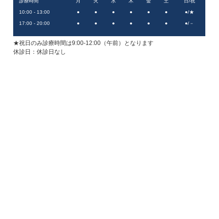
診療時間
月
火
水
木
金
土
日/祝
10:00 - 13:00
●
●
●
●
●
●
●/★
17:00 - 20:00
●
●
●
●
●
●
●/－
★祝日のみ診療時間は9:00-12:00（午前）となります
休診日：
休診日なし